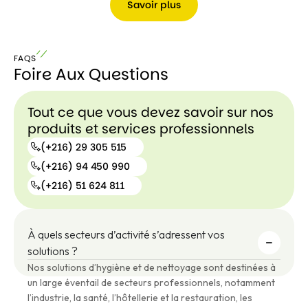
Savoir plus
Savoir
plus
FAQS
Foire Aux Questions
S
a
v
Tout ce que vous devez savoir sur nos
o
ir
produits et services professionnels
p
(+216) 29 305 515
l
u
(+216) 94 450 990
s
(+216)
(+216) 51 624 811
29 305
515
(+216)
(+216)
94
À quels secteurs d’activité s’adressent vos
51 624
450
811
solutions ?
990
Nos solutions d’hygiène et de nettoyage sont destinées à
un large éventail de secteurs professionnels, notamment
l’industrie, la santé, l’hôtellerie et la restauration, les