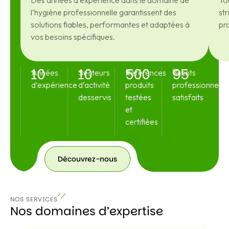
Des années d’expérience dans le domaine de
To
l’hygiène professionnelle garantissent des
str
solutions fiables, performantes et adaptées à
pr
vos besoins spécifiques.
10
10
500
95
+
+
+
%
Années
Secteurs
Références
Clients
d’expérience
d’activité
produits
professionnels
desservis
testées
satisfaits
et
certifiées
Découvrez-nous
Découvrez-
nous
NOS SERVICES
Nos domaines d’expertise